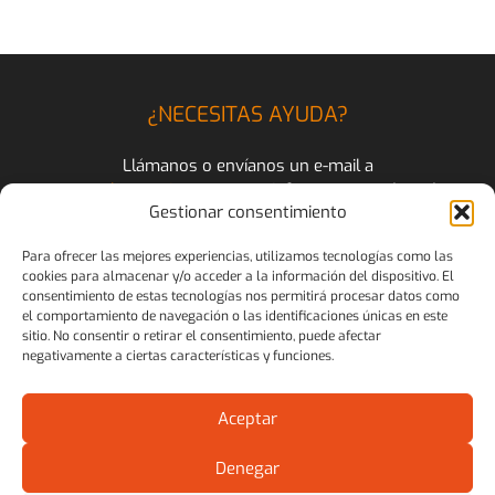
¿NECESITAS AYUDA?
Llámanos o envíanos un e-mail a
seegg@bocemtium.com
y te informaremos de todo
Gestionar consentimiento
lo referente al XXXII Congreso Nacional de la SEEGG
Para ofrecer las mejores experiencias, utilizamos tecnologías como las
SECRETARÍA TÉCNICA
cookies para almacenar y/o acceder a la información del dispositivo. El
consentimiento de estas tecnologías nos permitirá procesar datos como
Bocemtium Consulting SL
el comportamiento de navegación o las identificaciones únicas en este
sitio. No consentir o retirar el consentimiento, puede afectar
Carrer Calvet, 55
negativamente a ciertas características y funciones.
08021 Barcelona, Spain.
+34 93 416 12 20
+34 617 477 986
Aceptar
B-64418882
seegg@bocemtium.com
Denegar
www.bocemtium.com