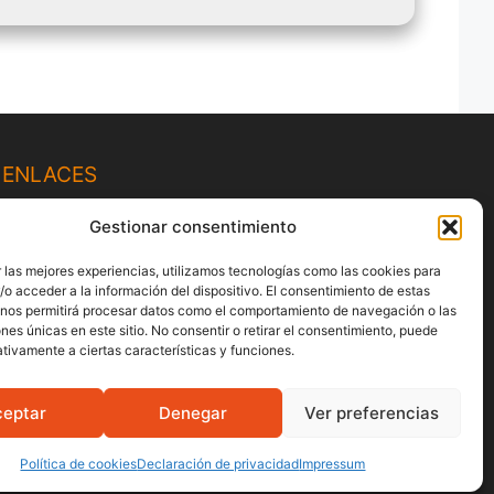
ENLACES
Política de Privacidad
Gestionar consentimiento
Términos y Condiciones
 las mejores experiencias, utilizamos tecnologías como las cookies para
Política de Cookies
o acceder a la información del dispositivo. El consentimiento de estas
Pago con tarjeta de crédito/débito
 nos permitirá procesar datos como el comportamiento de navegación o las
Política de devolución y cancelación
ones únicas en este sitio. No consentir o retirar el consentimiento, puede
Codigo de conducta
tivamente a ciertas características y funciones.
Sostenibilidad
ceptar
Denegar
Ver preferencias
Política de cookies
Declaración de privacidad
Impressum