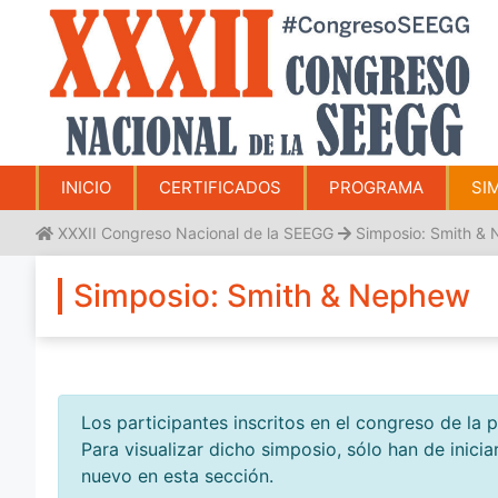
ACCESO ASISTENTES / USUARIOS
Saltar
Escriba su correo electrónico y su contraseña.
al
¿No la recuerdas?
Haz clic aquí para recuperarla.
contenido
INICIO
CERTIFICADOS
PROGRAMA
SI
XXXII Congreso Nacional de la SEEGG
Simposio: Smith &
Simposio: Smith & Nephew
Los participantes inscritos en el congreso de la
Para visualizar dicho simposio, sólo han de inicia
nuevo en esta sección.