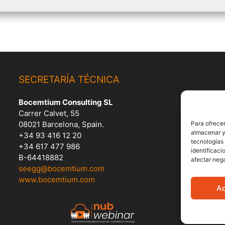
SECRETARÍA TÉCNICA
Bocemtium Consulting SL
Carrer Calvet, 55
Para ofrecer
08021 Barcelona, Spain.
almacenar y/
+34 93 416 12 20
tecnologías
+34 617 477 986
identificaci
B-64418882
afectar nega
seegg@bocemtium.com
www.bocemtium.com
A